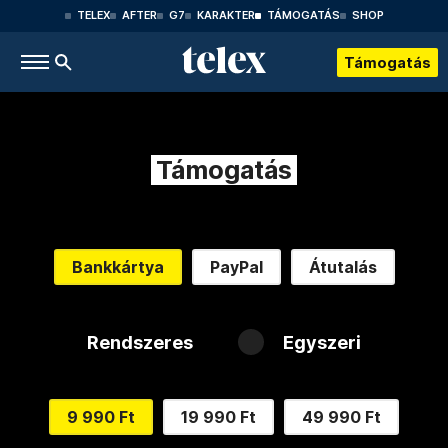
TELEX
AFTER
G7
KARAKTER
TÁMOGATÁS
SHOP
Támogatás
Támogatás
Bankkártya
PayPal
Átutalás
Rendszeres
Egyszeri
9 990 Ft
19 990 Ft
49 990 Ft