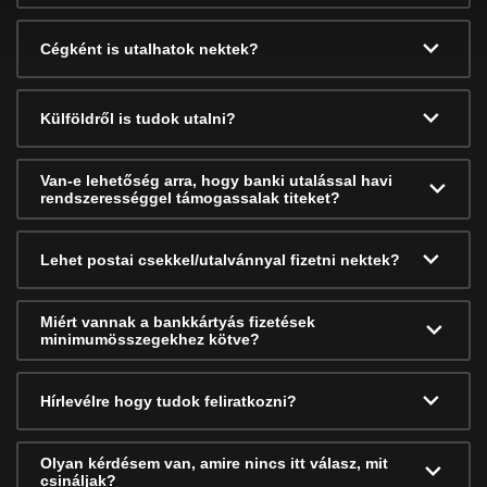
Cégként is utalhatok nektek?
Külföldről is tudok utalni?
Van-e lehetőség arra, hogy banki utalással havi
rendszerességgel támogassalak titeket?
Lehet postai csekkel/utalvánnyal fizetni nektek?
Miért vannak a bankkártyás fizetések
minimumösszegekhez kötve?
Hírlevélre hogy tudok feliratkozni?
Olyan kérdésem van, amire nincs itt válasz, mit
csináljak?