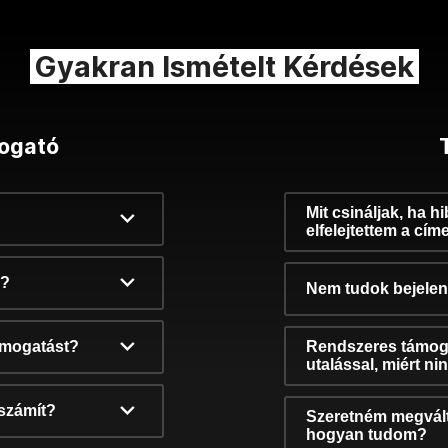
Gyakran Ismételt Kérdések
ogató
Mit csináljak, ha h
elfelejtettem a cím
k?
Nem tudok bejelent
támogatást?
Rendszeres támog
utalással, miért n
számít?
Szeretném megvált
hogyan tudom?