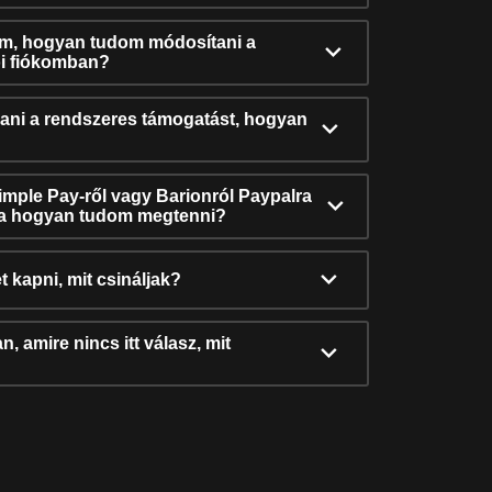
ám, hogyan tudom módosítani a
i fiókomban?
ni a rendszeres támogatást, hogyan
Simple Pay-ről vagy Barionról Paypalra
ra hogyan tudom megtenni?
t kapni, mit csináljak?
, amire nincs itt válasz, mit