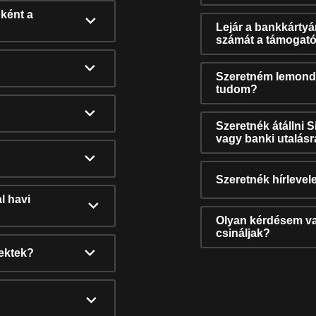
ként a
Lejár a bankkárty
számát a támogató
Szeretném lemonda
tudom?
Szeretnék átállni 
vagy banki utalás
Szeretnék hírlevele
l havi
Olyan kérdésem van
csináljak?
nektek?