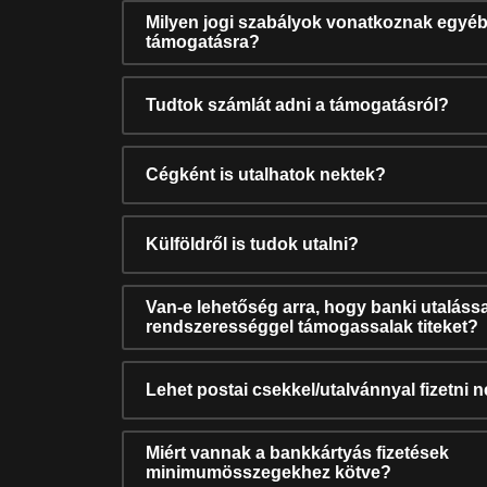
Milyen jogi szabályok vonatkoznak egyéb
támogatásra?
Tudtok számlát adni a támogatásról?
Cégként is utalhatok nektek?
Külföldről is tudok utalni?
Van-e lehetőség arra, hogy banki utalássa
rendszerességgel támogassalak titeket?
Lehet postai csekkel/utalvánnyal fizetni 
Miért vannak a bankkártyás fizetések
minimumösszegekhez kötve?