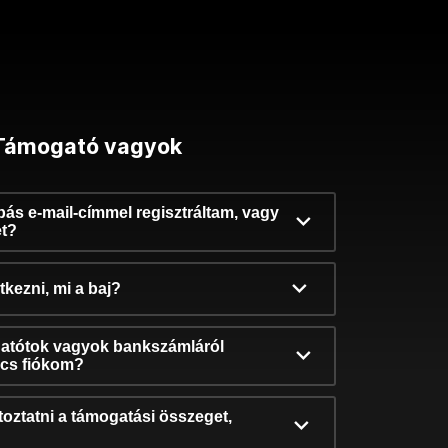
Támogató vagyok
ibás e-mail-címmel regisztráltam, vagy
et?
kezni, mi a baj?
atótok vagyok bankszámláról
incs fiókom?
oztatni a támogatási összeget,