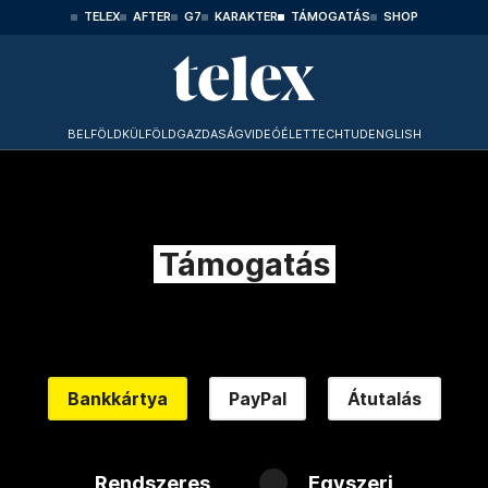
TELEX
AFTER
G7
KARAKTER
TÁMOGATÁS
SHOP
BELFÖLD
KÜLFÖLD
GAZDASÁG
VIDEÓ
ÉLET
TECHTUD
ENGLISH
Támogatás
Bankkártya
PayPal
Átutalás
Rendszeres
Egyszeri