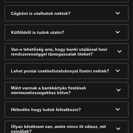
Cégként is utalhatok nektek?
Külföldről is tudok utalni?
Van-e lehetőség arra, hogy banki utalással havi
rendszerességgel támogassalak titeket?
Lehet postai csekkel/utalvánnyal fizetni nektek?
Miért vannak a bankkártyás fizetések
minimumösszegekhez kötve?
Hírlevélre hogy tudok feliratkozni?
Olyan kérdésem van, amire nincs itt válasz, mit
csináljak?