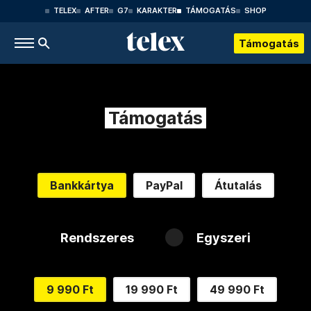
TELEX
AFTER
G7
KARAKTER
TÁMOGATÁS
SHOP
Támogatás
Támogatás
Bankkártya
PayPal
Átutalás
Rendszeres
Egyszeri
9 990 Ft
19 990 Ft
49 990 Ft