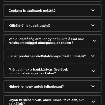
Cégként is utalhatok nektek?
Külföldről is tudok utalni?
Van-e lehetőség arra, hogy banki utalással havi
rendszerességgel támogassalak titeket?
Lehet postai csekkel/utalvánnyal fizetni nektek?
Miért vannak a bankkártyás fizetések
minimumösszegekhez kötve?
Hírlevélre hogy tudok feliratkozni?
Olyan kérdésem van, amire nincs itt válasz, mit
csináljak?