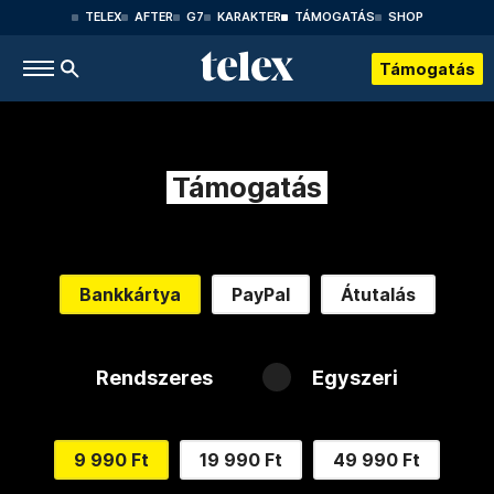
TELEX
AFTER
G7
KARAKTER
TÁMOGATÁS
SHOP
Támogatás
Támogatás
Bankkártya
PayPal
Átutalás
Rendszeres
Egyszeri
9 990 Ft
19 990 Ft
49 990 Ft