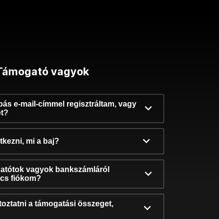
Támogató vagyok
ibás e-mail-címmel regisztráltam, vagy
et?
kezni, mi a baj?
atótok vagyok bankszámláról
incs fiókom?
oztatni a támogatási összeget,