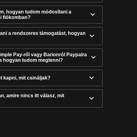
ám, hogyan tudom módosítani a
i fiókomban?
ni a rendszeres támogatást, hogyan
Simple Pay-ről vagy Barionról Paypalra
ra hogyan tudom megtenni?
t kapni, mit csináljak?
, amire nincs itt válasz, mit