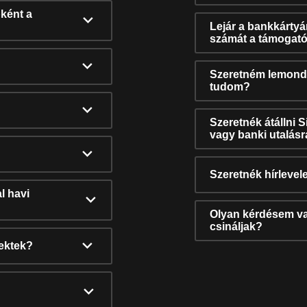
ként a
Lejár a bankkárty
számát a támogató
Szeretném lemonda
tudom?
Szeretnék átállni 
vagy banki utalás
Szeretnék hírlevele
l havi
Olyan kérdésem van
csináljak?
nektek?