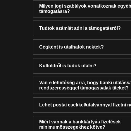
Milyen jogi szabályok vonatkoznak egyéb
támogatásra?
Tudtok számlát adni a támogatásról?
Cégként is utalhatok nektek?
Külföldről is tudok utalni?
Van-e lehetőség arra, hogy banki utalássa
rendszerességgel támogassalak titeket?
Lehet postai csekkel/utalvánnyal fizetni 
Miért vannak a bankkártyás fizetések
minimumösszegekhez kötve?