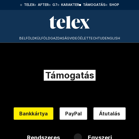
TELEX
AFTER
G7
KARAKTER
TÁMOGATÁS
SHOP
BELFÖLD
KÜLFÖLD
GAZDASÁG
VIDEÓ
ÉLET
TECHTUD
ENGLISH
Támogatás
Bankkártya
PayPal
Átutalás
Rendszeres
Egyszeri