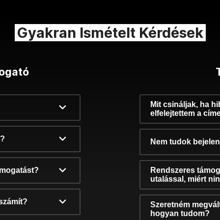
Gyakran Ismételt Kérdések
ogató
Mit csináljak, ha h
elfelejtettem a cím
k?
Nem tudok bejelent
támogatást?
Rendszeres támog
utalással, miért n
számít?
Szeretném megvált
hogyan tudom?