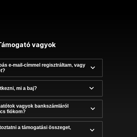
Támogató vagyok
ibás e-mail-címmel regisztráltam, vagy
et?
kezni, mi a baj?
atótok vagyok bankszámláról
incs fiókom?
oztatni a támogatási összeget,