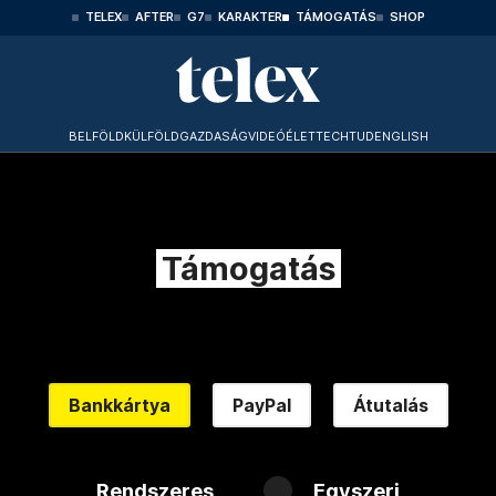
TELEX
AFTER
G7
KARAKTER
TÁMOGATÁS
SHOP
BELFÖLD
KÜLFÖLD
GAZDASÁG
VIDEÓ
ÉLET
TECHTUD
ENGLISH
Támogatás
Bankkártya
PayPal
Átutalás
Rendszeres
Egyszeri