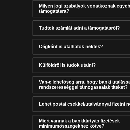
Milyen jogi szabályok vonatkoznak egyéb
támogatásra?
Tudtok számlát adni a támogatásról?
Cégként is utalhatok nektek?
Külföldről is tudok utalni?
Van-e lehetőség arra, hogy banki utalássa
rendszerességgel támogassalak titeket?
Lehet postai csekkel/utalvánnyal fizetni 
Miért vannak a bankkártyás fizetések
minimumösszegekhez kötve?