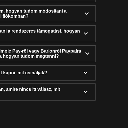
ám, hogyan tudom módosítani a
i fiókomban?
ni a rendszeres támogatást, hogyan
Simple Pay-ről vagy Barionról Paypalra
ra hogyan tudom megtenni?
t kapni, mit csináljak?
, amire nincs itt válasz, mit