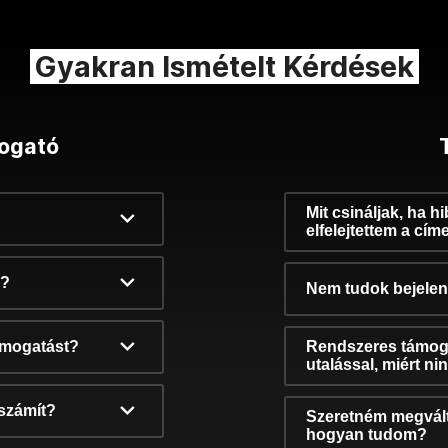
Gyakran Ismételt Kérdések
ogató
Mit csináljak, ha h
elfelejtettem a cím
k?
Nem tudok bejelent
támogatást?
Rendszeres támog
utalással, miért n
számít?
Szeretném megvált
hogyan tudom?