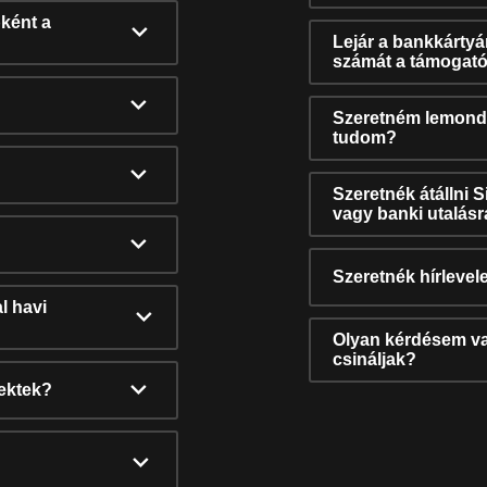
ként a
Lejár a bankkárty
számát a támogató
Szeretném lemonda
tudom?
Szeretnék átállni 
vagy banki utalás
Szeretnék hírlevele
l havi
Olyan kérdésem van
csináljak?
nektek?