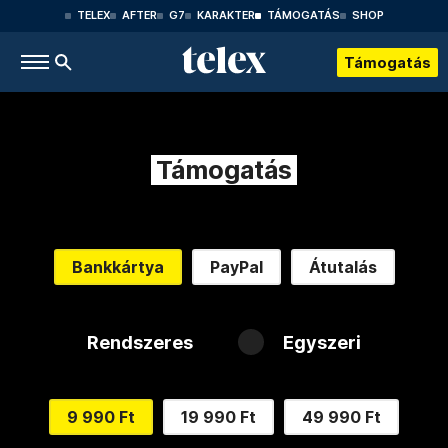
TELEX
AFTER
G7
KARAKTER
TÁMOGATÁS
SHOP
Támogatás
Támogatás
Bankkártya
PayPal
Átutalás
Rendszeres
Egyszeri
9 990 Ft
19 990 Ft
49 990 Ft