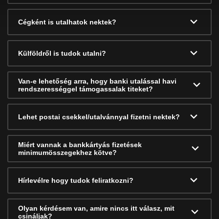
Cégként is utalhatok nektek?
Külföldről is tudok utalni?
Van-e lehetőség arra, hogy banki utalással havi
rendszerességgel támogassalak titeket?
Lehet postai csekkel/utalvánnyal fizetni nektek?
Miért vannak a bankkártyás fizetések
minimumösszegekhez kötve?
Hírlevélre hogy tudok feliratkozni?
Olyan kérdésem van, amire nincs itt válasz, mit
csináljak?