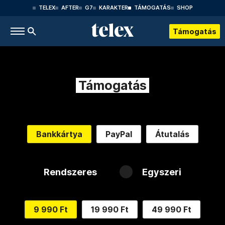
TELEX
AFTER
G7
KARAKTER
TÁMOGATÁS
SHOP
Támogatás
Támogatás
Bankkártya
PayPal
Átutalás
Rendszeres
Egyszeri
9 990 Ft
19 990 Ft
49 990 Ft