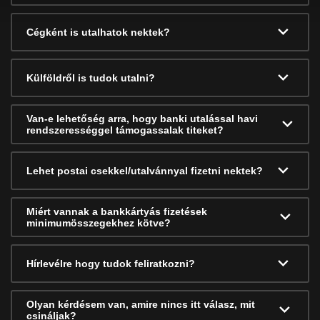
Cégként is utalhatok nektek?
Külföldről is tudok utalni?
Van-e lehetőség arra, hogy banki utalással havi
rendszerességgel támogassalak titeket?
Lehet postai csekkel/utalvánnyal fizetni nektek?
Miért vannak a bankkártyás fizetések
minimumösszegekhez kötve?
Hírlevélre hogy tudok feliratkozni?
Olyan kérdésem van, amire nincs itt válasz, mit
csináljak?