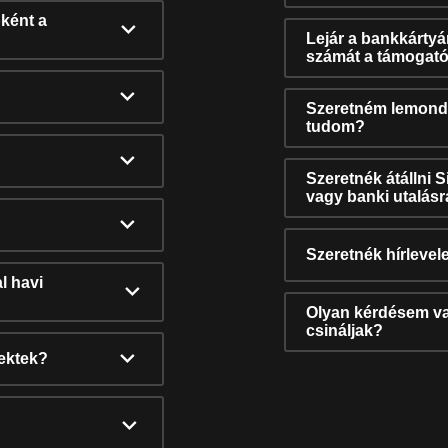
ként a
Lejár a bankkárty
számát a támogató
Szeretném lemonda
tudom?
Szeretnék átállni 
vagy banki utalás
Szeretnék hírlevele
l havi
Olyan kérdésem van
csináljak?
nektek?