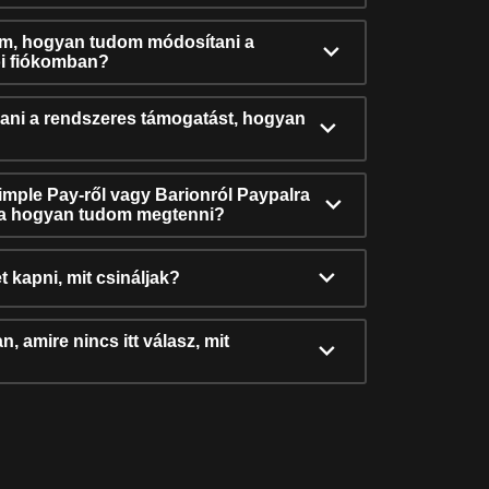
ám, hogyan tudom módosítani a
i fiókomban?
ni a rendszeres támogatást, hogyan
Simple Pay-ről vagy Barionról Paypalra
ra hogyan tudom megtenni?
t kapni, mit csináljak?
, amire nincs itt válasz, mit