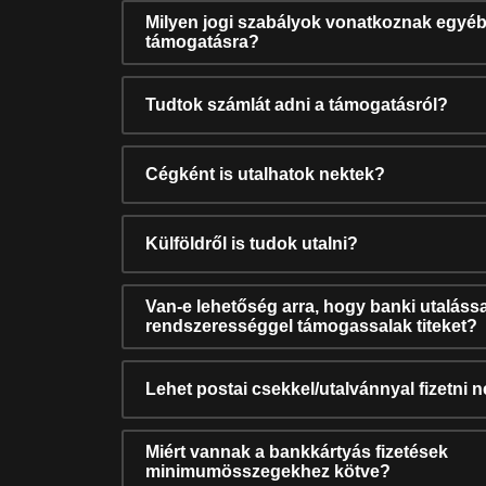
Milyen jogi szabályok vonatkoznak egyéb
támogatásra?
Tudtok számlát adni a támogatásról?
Cégként is utalhatok nektek?
Külföldről is tudok utalni?
Van-e lehetőség arra, hogy banki utalássa
rendszerességgel támogassalak titeket?
Lehet postai csekkel/utalvánnyal fizetni 
Miért vannak a bankkártyás fizetések
minimumösszegekhez kötve?