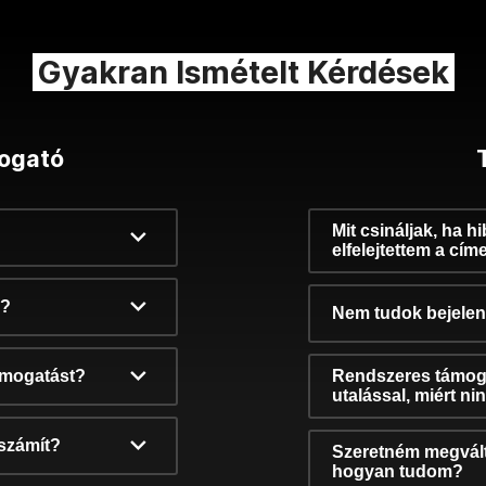
Gyakran Ismételt Kérdések
ogató
Mit csináljak, ha h
elfelejtettem a cím
k?
Nem tudok bejelent
támogatást?
Rendszeres támog
utalással, miért n
számít?
Szeretném megvált
hogyan tudom?