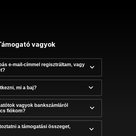
Támogató vagyok
ibás e-mail-címmel regisztráltam, vagy
et?
kezni, mi a baj?
atótok vagyok bankszámláról
incs fiókom?
oztatni a támogatási összeget,