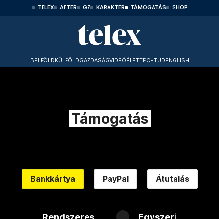
TELEX
AFTER
G7
KARAKTER
TÁMOGATÁS
SHOP
BELFÖLD
KÜLFÖLD
GAZDASÁG
VIDEÓ
ÉLET
TECHTUD
ENGLISH
Támogatás
Bankkártya
PayPal
Átutalás
Rendszeres
Egyszeri