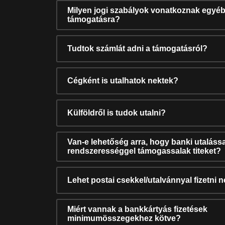
Milyen jogi szabályok vonatkoznak egyéb
támogatásra?
Tudtok számlát adni a támogatásról?
Cégként is utalhatok nektek?
Külföldről is tudok utalni?
Van-e lehetőség arra, hogy banki utalássa
rendszerességgel támogassalak titeket?
Lehet postai csekkel/utalvánnyal fizetni 
Miért vannak a bankkártyás fizetések
minimumösszegekhez kötve?