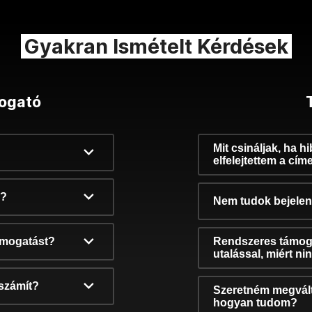
Gyakran Ismételt Kérdések
ogató
Mit csináljak, ha h
elfelejtettem a cím
k?
Nem tudok bejelent
támogatást?
Rendszeres támog
utalással, miért n
számít?
Szeretném megvált
hogyan tudom?