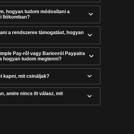
ám, hogyan tudom módosítani a
i fiókomban?
ni a rendszeres támogatást, hogyan
Simple Pay-ről vagy Barionról Paypalra
ra hogyan tudom megtenni?
t kapni, mit csináljak?
, amire nincs itt válasz, mit