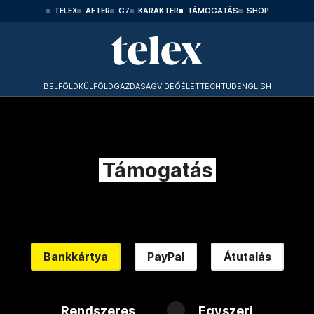
TELEX
AFTER
G7
KARAKTER
TÁMOGATÁS
SHOP
BELFÖLD
KÜLFÖLD
GAZDASÁG
VIDEÓ
ÉLET
TECHTUD
ENGLISH
Támogatás
Bankkártya
PayPal
Átutalás
Rendszeres
Egyszeri