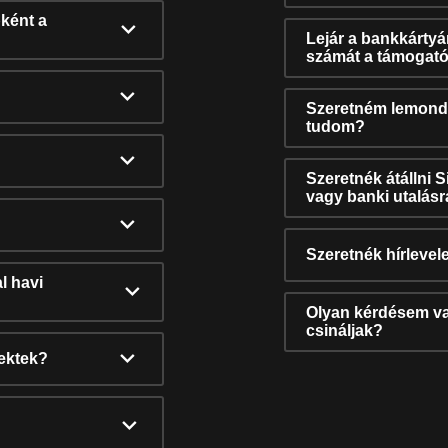
ként a
Lejár a bankkárty
számát a támogató
Szeretném lemonda
tudom?
Szeretnék átállni 
vagy banki utalás
Szeretnék hírlevele
l havi
Olyan kérdésem van
csináljak?
nektek?