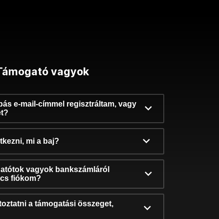
Támogató vagyok
ibás e-mail-címmel regisztráltam, vagy
et?
kezni, mi a baj?
atótok vagyok bankszámláról
incs fiókom?
oztatni a támogatási összeget,