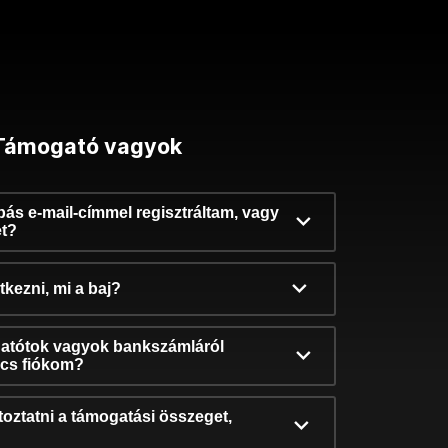
Támogató vagyok
ibás e-mail-címmel regisztráltam, vagy
et?
kezni, mi a baj?
atótok vagyok bankszámláról
incs fiókom?
oztatni a támogatási összeget,