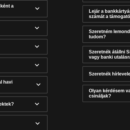
ként a
Lejár a bankkárty
számát a támogató
Szeretném lemonda
tudom?
Szeretnék átállni 
vagy banki utalás
Szeretnék hírlevele
l havi
Olyan kérdésem van
csináljak?
nektek?