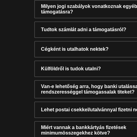
Milyen jogi szabályok vonatkoznak egyéb
támogatásra?
Tudtok számlát adni a támogatásról?
Cégként is utalhatok nektek?
Külföldről is tudok utalni?
Van-e lehetőség arra, hogy banki utalássa
rendszerességgel támogassalak titeket?
Lehet postai csekkel/utalvánnyal fizetni 
Miért vannak a bankkártyás fizetések
minimumösszegekhez kötve?