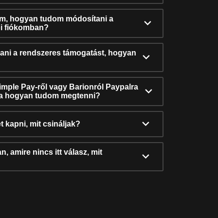
ám, hogyan tudom módosítani a
i fiókomban?
ni a rendszeres támogatást, hogyan
Simple Pay-ről vagy Barionról Paypalra
ra hogyan tudom megtenni?
t kapni, mit csináljak?
, amire nincs itt válasz, mit