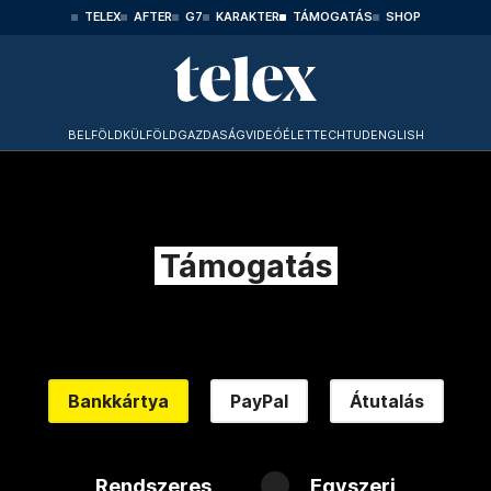
TELEX
AFTER
G7
KARAKTER
TÁMOGATÁS
SHOP
BELFÖLD
KÜLFÖLD
GAZDASÁG
VIDEÓ
ÉLET
TECHTUD
ENGLISH
Támogatás
Bankkártya
PayPal
Átutalás
Rendszeres
Egyszeri