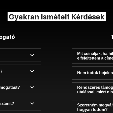
Gyakran Ismételt Kérdések
ogató
Mit csináljak, ha h
elfelejtettem a cím
k?
Nem tudok bejelent
támogatást?
Rendszeres támog
utalással, miért n
számít?
Szeretném megvált
hogyan tudom?