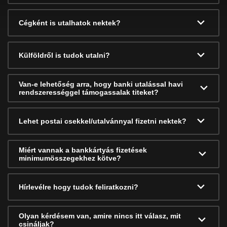
Cégként is utalhatok nektek?
Külföldről is tudok utalni?
Van-e lehetőség arra, hogy banki utalással havi
rendszerességgel támogassalak titeket?
Lehet postai csekkel/utalvánnyal fizetni nektek?
Miért vannak a bankkártyás fizetések
minimumösszegekhez kötve?
Hírlevélre hogy tudok feliratkozni?
Olyan kérdésem van, amire nincs itt válasz, mit
csináljak?