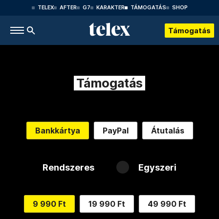
TELEX
AFTER
G7
KARAKTER
TÁMOGATÁS
SHOP
Támogatás
Támogatás
Bankkártya
PayPal
Átutalás
Rendszeres
Egyszeri
9 990 Ft
19 990 Ft
49 990 Ft