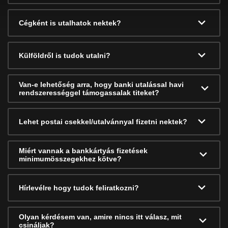
Cégként is utalhatok nektek?
Külföldről is tudok utalni?
Van-e lehetőség arra, hogy banki utalással havi
rendszerességgel támogassalak titeket?
Lehet postai csekkel/utalvánnyal fizetni nektek?
Miért vannak a bankkártyás fizetések
minimumösszegekhez kötve?
Hírlevélre hogy tudok feliratkozni?
Olyan kérdésem van, amire nincs itt válasz, mit
csináljak?