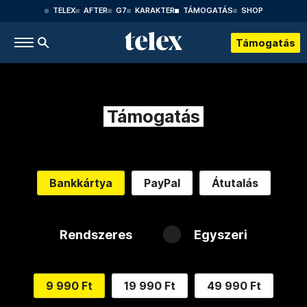
TELEX
AFTER
G7
KARAKTER
TÁMOGATÁS
SHOP
Támogatás
Támogatás
Bankkártya
PayPal
Átutalás
Rendszeres
Egyszeri
9 990 Ft
19 990 Ft
49 990 Ft