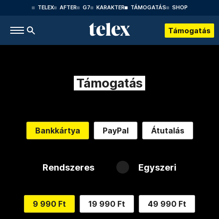
TELEX
AFTER
G7
KARAKTER
TÁMOGATÁS
SHOP
Támogatás
Támogatás
Bankkártya
PayPal
Átutalás
Rendszeres
Egyszeri
9 990 Ft
19 990 Ft
49 990 Ft