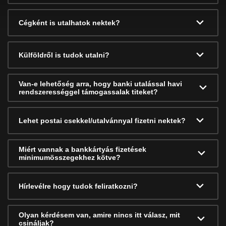
Cégként is utalhatok nektek?
Külföldről is tudok utalni?
Van-e lehetőség arra, hogy banki utalással havi
rendszerességgel támogassalak titeket?
Lehet postai csekkel/utalvánnyal fizetni nektek?
Miért vannak a bankkártyás fizetések
minimumösszegekhez kötve?
Hírlevélre hogy tudok feliratkozni?
Olyan kérdésem van, amire nincs itt válasz, mit
csináljak?