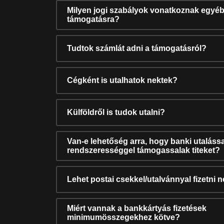
Milyen jogi szabályok vonatkoznak egyéb
támogatásra?
Tudtok számlát adni a támogatásról?
Cégként is utalhatok nektek?
Külföldről is tudok utalni?
Van-e lehetőség arra, hogy banki utalássa
rendszerességgel támogassalak titeket?
Lehet postai csekkel/utalvánnyal fizetni 
Miért vannak a bankkártyás fizetések
minimumösszegekhez kötve?