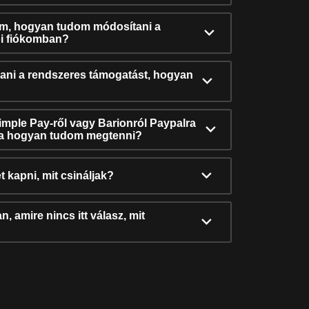
ám, hogyan tudom módosítani a
i fiókomban?
ni a rendszeres támogatást, hogyan
Simple Pay-ről vagy Barionról Paypalra
ra hogyan tudom megtenni?
t kapni, mit csináljak?
, amire nincs itt válasz, mit