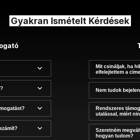
Gyakran Ismételt Kérdések
ogató
Mit csináljak, ha h
elfelejtettem a cím
k?
Nem tudok bejelent
támogatást?
Rendszeres támog
utalással, miért n
számít?
Szeretném megvált
hogyan tudom?