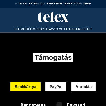
TELEX
AFTER
G7
KARAKTER
TÁMOGATÁS
SHOP
BELFÖLD
KÜLFÖLD
GAZDASÁG
VIDEÓ
ÉLET
TECHTUD
ENGLISH
Támogatás
Bankkártya
PayPal
Átutalás
Rendszeres
Egyszeri