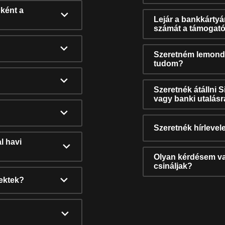
ként a
Lejár a bankkárty
számát a támogató
Szeretném lemonda
tudom?
Szeretnék átállni 
vagy banki utalás
Szeretnék hírlevele
l havi
Olyan kérdésem van
csináljak?
nektek?