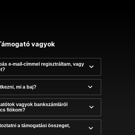
Támogató vagyok
ibás e-mail-címmel regisztráltam, vagy
et?
kezni, mi a baj?
atótok vagyok bankszámláról
incs fiókom?
oztatni a támogatási összeget,