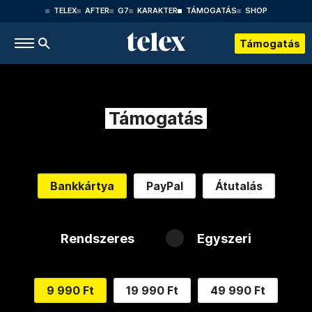
TELEX
AFTER
G7
KARAKTER
TÁMOGATÁS
SHOP
Támogatás
Támogatás
Bankkártya
PayPal
Átutalás
Rendszeres
Egyszeri
9 990 Ft
19 990 Ft
49 990 Ft