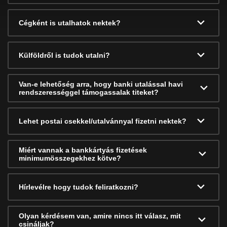
Cégként is utalhatok nektek?
Külföldről is tudok utalni?
Van-e lehetőség arra, hogy banki utalással havi
rendszerességgel támogassalak titeket?
Lehet postai csekkel/utalvánnyal fizetni nektek?
Miért vannak a bankkártyás fizetések
minimumösszegekhez kötve?
Hírlevélre hogy tudok feliratkozni?
Olyan kérdésem van, amire nincs itt válasz, mit
csináljak?