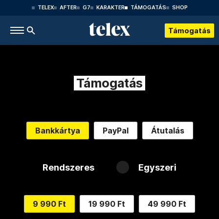
TELEX
AFTER
G7
KARAKTER
TÁMOGATÁS
SHOP
Támogatás
Támogatás
Bankkártya
PayPal
Átutalás
Rendszeres
Egyszeri
9 990 Ft
19 990 Ft
49 990 Ft