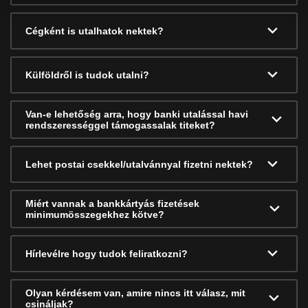
Cégként is utalhatok nektek?
Külföldről is tudok utalni?
Van-e lehetőség arra, hogy banki utalással havi
rendszerességgel támogassalak titeket?
Lehet postai csekkel/utalvánnyal fizetni nektek?
Miért vannak a bankkártyás fizetések
minimumösszegekhez kötve?
Hírlevélre hogy tudok feliratkozni?
Olyan kérdésem van, amire nincs itt válasz, mit
csináljak?