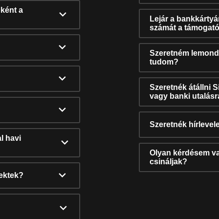
ként a
Lejár a bankkárty
számát a támogató
Szeretném lemonda
tudom?
Szeretnék átállni 
vagy banki utalás
Szeretnék hírlevele
l havi
Olyan kérdésem van
csináljak?
nektek?