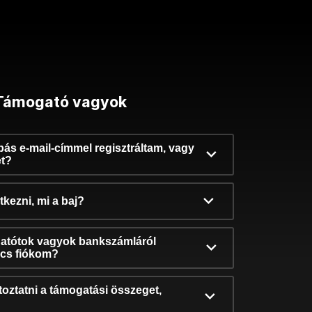
Támogató vagyok
ibás e-mail-címmel regisztráltam, vagy
et?
kezni, mi a baj?
atótok vagyok bankszámláról
incs fiókom?
oztatni a támogatási összeget,