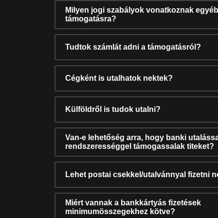
Milyen jogi szabályok vonatkoznak egyéb
támogatásra?
Tudtok számlát adni a támogatásról?
Cégként is utalhatok nektek?
Külföldről is tudok utalni?
Van-e lehetőség arra, hogy banki utalássa
rendszerességgel támogassalak titeket?
Lehet postai csekkel/utalvánnyal fizetni 
Miért vannak a bankkártyás fizetések
minimumösszegekhez kötve?