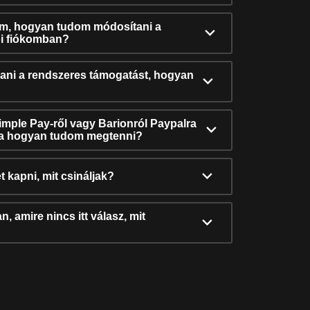
ám, hogyan tudom módosítani a
i fiókomban?
ni a rendszeres támogatást, hogyan
Simple Pay-ről vagy Barionról Paypalra
ra hogyan tudom megtenni?
t kapni, mit csináljak?
, amire nincs itt válasz, mit