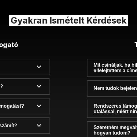
Gyakran Ismételt Kérdések
ogató
Mit csináljak, ha h
elfelejtettem a cím
k?
Nem tudok bejelent
támogatást?
Rendszeres támog
utalással, miért n
számít?
Szeretném megvált
hogyan tudom?