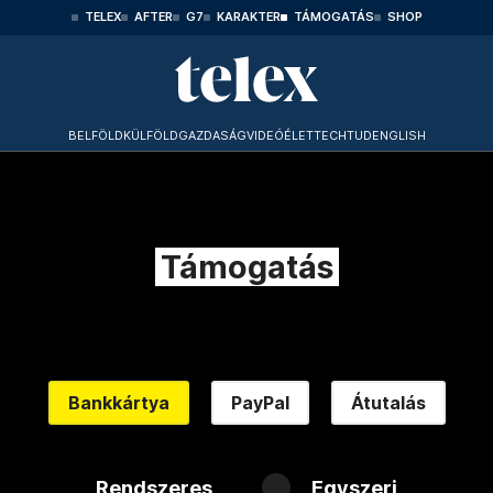
TELEX
AFTER
G7
KARAKTER
TÁMOGATÁS
SHOP
BELFÖLD
KÜLFÖLD
GAZDASÁG
VIDEÓ
ÉLET
TECHTUD
ENGLISH
Támogatás
Bankkártya
PayPal
Átutalás
Rendszeres
Egyszeri