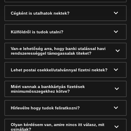
Cégként is utalhatok nektek?
Külföldről is tudok utalni?
Van-e lehetőség arra, hogy banki utalással havi
rendszerességgel támogassalak titeket?
Lehet postai csekkel/utalvánnyal fizetni nektek?
Miért vannak a bankkártyás fizetések
minimumösszegekhez kötve?
Hírlevélre hogy tudok feliratkozni?
Olyan kérdésem van, amire nincs itt válasz, mit
csináljak?