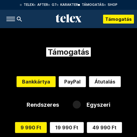
TELEX
AFTER
G7
KARAKTER
TÁMOGATÁS
SHOP
Támogatás
Támogatás
Bankkártya
PayPal
Átutalás
Rendszeres
Egyszeri
9 990 Ft
19 990 Ft
49 990 Ft