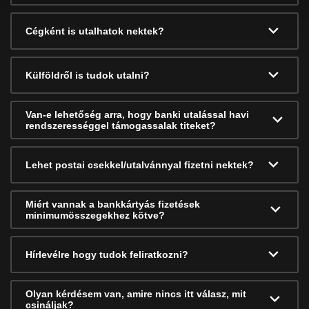
Cégként is utalhatok nektek?
Külföldről is tudok utalni?
Van-e lehetőség arra, hogy banki utalással havi
rendszerességgel támogassalak titeket?
Lehet postai csekkel/utalvánnyal fizetni nektek?
Miért vannak a bankkártyás fizetések
minimumösszegekhez kötve?
Hírlevélre hogy tudok feliratkozni?
Olyan kérdésem van, amire nincs itt válasz, mit
csináljak?