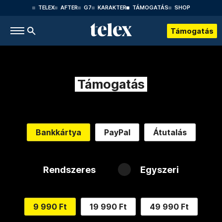
TELEX
AFTER
G7
KARAKTER
TÁMOGATÁS
SHOP
Támogatás
Támogatás
Bankkártya
PayPal
Átutalás
Rendszeres
Egyszeri
9 990 Ft
19 990 Ft
49 990 Ft