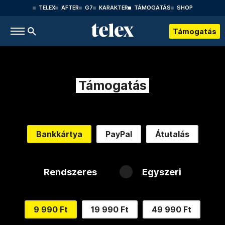
TELEX
AFTER
G7
KARAKTER
TÁMOGATÁS
SHOP
Támogatás
Támogatás
Bankkártya
PayPal
Átutalás
Rendszeres
Egyszeri
9 990 Ft
19 990 Ft
49 990 Ft