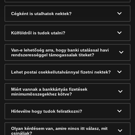
Cégként is utalhatok nektek?
Külföldről is tudok utalni?
Van-e lehetőség arra, hogy banki utalással havi
rendszerességgel támogassalak titeket?
Lehet postai csekkel/utalvánnyal fizetni nektek?
Miért vannak a bankkártyás fizetések
minimumösszegekhez kötve?
Hírlevélre hogy tudok feliratkozni?
Olyan kérdésem van, amire nincs itt válasz, mit
csináljak?