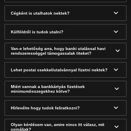
Cégként is utalhatok nektek?
Külföldről is tudok utalni?
Van-e lehetőség arra, hogy banki utalással havi
rendszerességgel támogassalak titeket?
Lehet postai csekkel/utalvánnyal fizetni nektek?
Miért vannak a bankkártyás fizetések
minimumösszegekhez kötve?
Hírlevélre hogy tudok feliratkozni?
Olyan kérdésem van, amire nincs itt válasz, mit
csináljak?