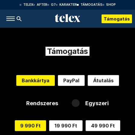
TELEX
AFTER
G7
KARAKTER
TÁMOGATÁS
SHOP
Támogatás
Támogatás
Bankkártya
PayPal
Átutalás
Rendszeres
Egyszeri
9 990 Ft
19 990 Ft
49 990 Ft