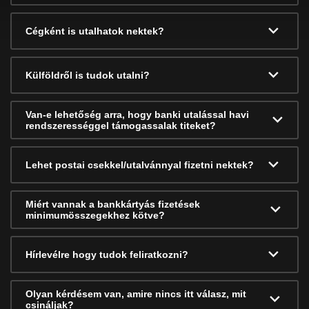
Cégként is utalhatok nektek?
Külföldről is tudok utalni?
Van-e lehetőség arra, hogy banki utalással havi
rendszerességgel támogassalak titeket?
Lehet postai csekkel/utalvánnyal fizetni nektek?
Miért vannak a bankkártyás fizetések
minimumösszegekhez kötve?
Hírlevélre hogy tudok feliratkozni?
Olyan kérdésem van, amire nincs itt válasz, mit
csináljak?