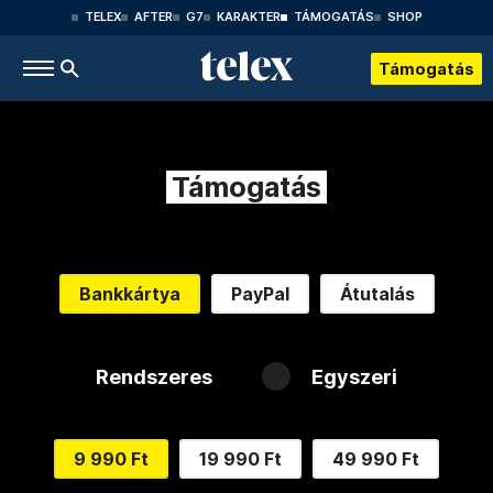
TELEX
AFTER
G7
KARAKTER
TÁMOGATÁS
SHOP
Támogatás
Támogatás
Bankkártya
PayPal
Átutalás
Rendszeres
Egyszeri
9 990 Ft
19 990 Ft
49 990 Ft