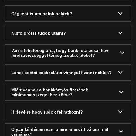
Cégként is utalhatok nektek?
Külföldről is tudok utalni?
Van-e lehetőség arra, hogy banki utalással havi
rendszerességgel támogassalak titeket?
Lehet postai csekkel/utalvánnyal fizetni nektek?
Miért vannak a bankkártyás fizetések
minimumösszegekhez kötve?
Hírlevélre hogy tudok feliratkozni?
Olyan kérdésem van, amire nincs itt válasz, mit
csináljak?