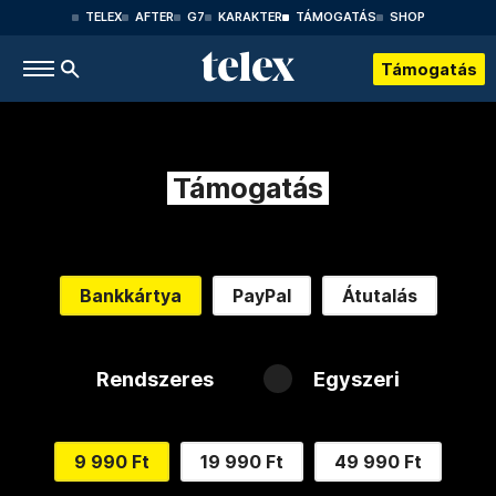
TELEX
AFTER
G7
KARAKTER
TÁMOGATÁS
SHOP
Támogatás
Támogatás
Bankkártya
PayPal
Átutalás
Rendszeres
Egyszeri
9 990 Ft
19 990 Ft
49 990 Ft