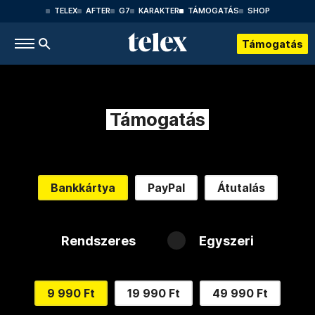
TELEX
AFTER
G7
KARAKTER
TÁMOGATÁS
SHOP
Támogatás
Támogatás
Bankkártya
PayPal
Átutalás
Rendszeres
Egyszeri
9 990 Ft
19 990 Ft
49 990 Ft