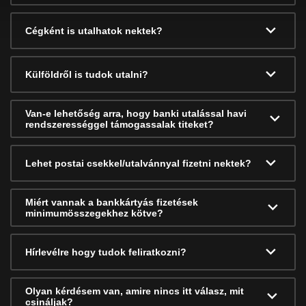
Cégként is utalhatok nektek?
Külföldről is tudok utalni?
Van-e lehetőség arra, hogy banki utalással havi
rendszerességgel támogassalak titeket?
Lehet postai csekkel/utalvánnyal fizetni nektek?
Miért vannak a bankkártyás fizetések
minimumösszegekhez kötve?
Hírlevélre hogy tudok feliratkozni?
Olyan kérdésem van, amire nincs itt válasz, mit
csináljak?