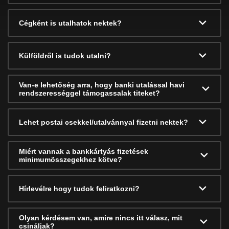
Cégként is utalhatok nektek?
Külföldről is tudok utalni?
Van-e lehetőség arra, hogy banki utalással havi
rendszerességgel támogassalak titeket?
Lehet postai csekkel/utalvánnyal fizetni nektek?
Miért vannak a bankkártyás fizetések
minimumösszegekhez kötve?
Hírlevélre hogy tudok feliratkozni?
Olyan kérdésem van, amire nincs itt válasz, mit
csináljak?