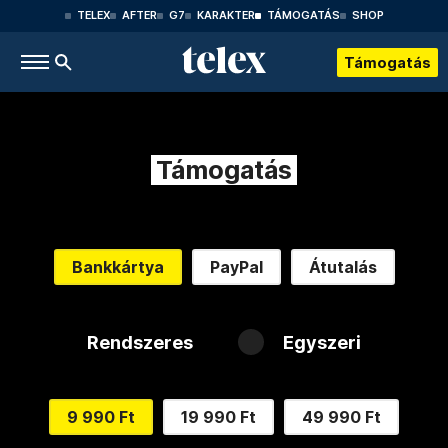
TELEX
AFTER
G7
KARAKTER
TÁMOGATÁS
SHOP
Támogatás
Támogatás
Bankkártya
PayPal
Átutalás
Rendszeres
Egyszeri
9 990 Ft
19 990 Ft
49 990 Ft