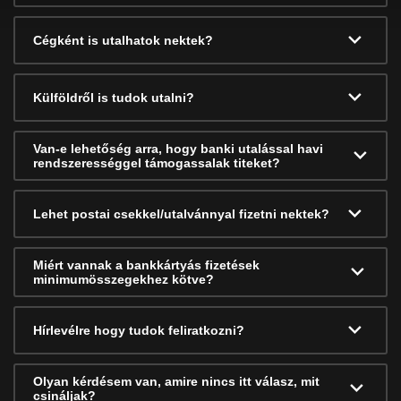
Cégként is utalhatok nektek?
Külföldről is tudok utalni?
Van-e lehetőség arra, hogy banki utalással havi
rendszerességgel támogassalak titeket?
Lehet postai csekkel/utalvánnyal fizetni nektek?
Miért vannak a bankkártyás fizetések
minimumösszegekhez kötve?
Hírlevélre hogy tudok feliratkozni?
Olyan kérdésem van, amire nincs itt válasz, mit
csináljak?