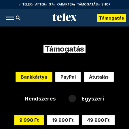
TELEX
AFTER
G7
KARAKTER
TÁMOGATÁS
SHOP
Támogatás
Támogatás
Bankkártya
PayPal
Átutalás
Rendszeres
Egyszeri
9 990 Ft
19 990 Ft
49 990 Ft