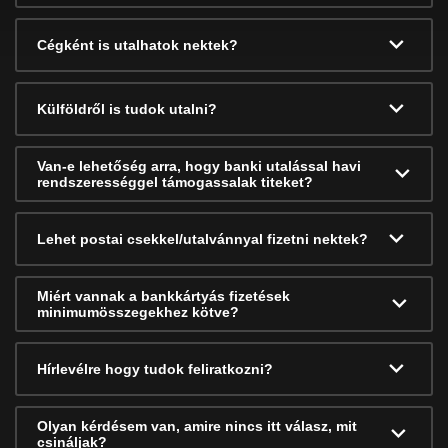
Cégként is utalhatok nektek?
Külföldről is tudok utalni?
Van-e lehetőség arra, hogy banki utalással havi
rendszerességgel támogassalak titeket?
Lehet postai csekkel/utalvánnyal fizetni nektek?
Miért vannak a bankkártyás fizetések
minimumösszegekhez kötve?
Hírlevélre hogy tudok feliratkozni?
Olyan kérdésem van, amire nincs itt válasz, mit
csináljak?