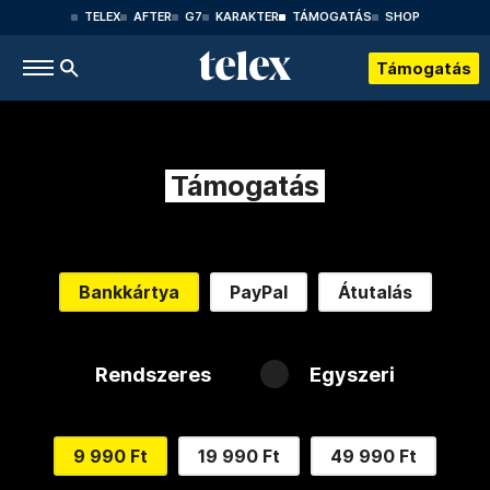
TELEX
AFTER
G7
KARAKTER
TÁMOGATÁS
SHOP
Támogatás
Támogatás
Bankkártya
PayPal
Átutalás
Rendszeres
Egyszeri
9 990 Ft
19 990 Ft
49 990 Ft