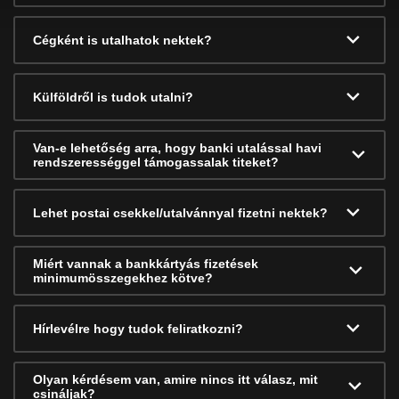
Cégként is utalhatok nektek?
Külföldről is tudok utalni?
Van-e lehetőség arra, hogy banki utalással havi
rendszerességgel támogassalak titeket?
Lehet postai csekkel/utalvánnyal fizetni nektek?
Miért vannak a bankkártyás fizetések
minimumösszegekhez kötve?
Hírlevélre hogy tudok feliratkozni?
Olyan kérdésem van, amire nincs itt válasz, mit
csináljak?