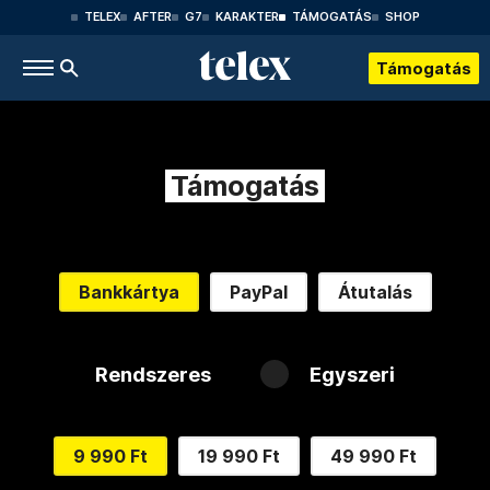
TELEX
AFTER
G7
KARAKTER
TÁMOGATÁS
SHOP
Támogatás
Támogatás
Bankkártya
PayPal
Átutalás
Rendszeres
Egyszeri
9 990 Ft
19 990 Ft
49 990 Ft