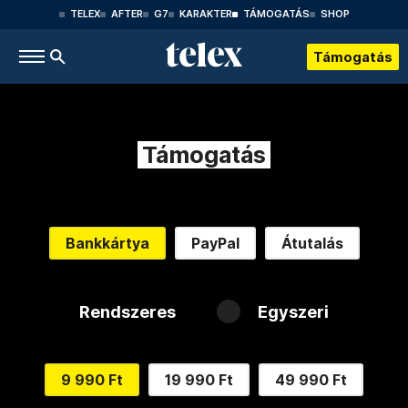
TELEX
AFTER
G7
KARAKTER
TÁMOGATÁS
SHOP
Támogatás
Támogatás
Bankkártya
PayPal
Átutalás
Rendszeres
Egyszeri
9 990 Ft
19 990 Ft
49 990 Ft