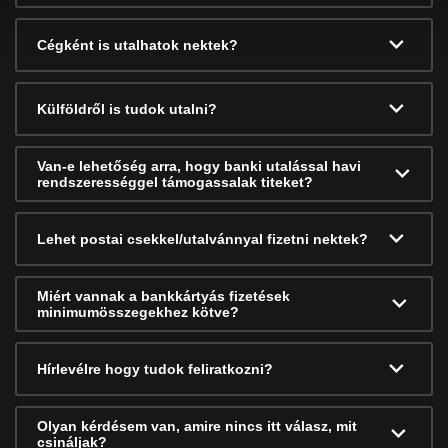
Cégként is utalhatok nektek?
Külföldről is tudok utalni?
Van-e lehetőség arra, hogy banki utalással havi
rendszerességgel támogassalak titeket?
Lehet postai csekkel/utalvánnyal fizetni nektek?
Miért vannak a bankkártyás fizetések
minimumösszegekhez kötve?
Hírlevélre hogy tudok feliratkozni?
Olyan kérdésem van, amire nincs itt válasz, mit
csináljak?