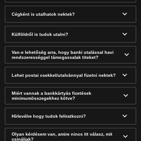
Cégként is utalhatok nektek?
Külföldről is tudok utalni?
Van-e lehetőség arra, hogy banki utalással havi
rendszerességgel támogassalak titeket?
Lehet postai csekkel/utalvánnyal fizetni nektek?
Miért vannak a bankkártyás fizetések
minimumösszegekhez kötve?
Hírlevélre hogy tudok feliratkozni?
Olyan kérdésem van, amire nincs itt válasz, mit
csináljak?