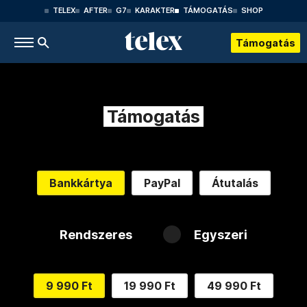
TELEX
AFTER
G7
KARAKTER
TÁMOGATÁS
SHOP
Támogatás
Támogatás
Bankkártya
PayPal
Átutalás
Rendszeres
Egyszeri
9 990 Ft
19 990 Ft
49 990 Ft