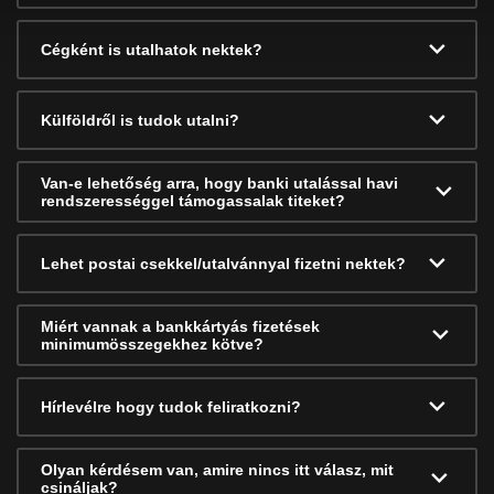
Cégként is utalhatok nektek?
Külföldről is tudok utalni?
Van-e lehetőség arra, hogy banki utalással havi
rendszerességgel támogassalak titeket?
Lehet postai csekkel/utalvánnyal fizetni nektek?
Miért vannak a bankkártyás fizetések
minimumösszegekhez kötve?
Hírlevélre hogy tudok feliratkozni?
Olyan kérdésem van, amire nincs itt válasz, mit
csináljak?