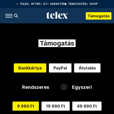
TELEX
AFTER
G7
KARAKTER
TÁMOGATÁS
SHOP
Támogatás
Támogatás
Bankkártya
PayPal
Átutalás
Rendszeres
Egyszeri
9 990 Ft
19 990 Ft
49 990 Ft