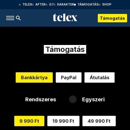
TELEX
AFTER
G7
KARAKTER
TÁMOGATÁS
SHOP
Támogatás
Támogatás
Bankkártya
PayPal
Átutalás
Rendszeres
Egyszeri
9 990 Ft
19 990 Ft
49 990 Ft