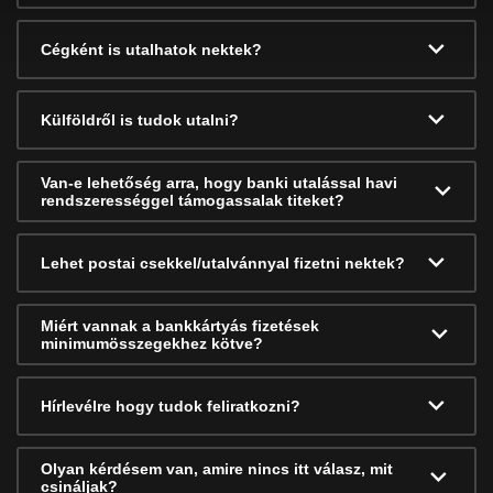
Cégként is utalhatok nektek?
Külföldről is tudok utalni?
Van-e lehetőség arra, hogy banki utalással havi
rendszerességgel támogassalak titeket?
Lehet postai csekkel/utalvánnyal fizetni nektek?
Miért vannak a bankkártyás fizetések
minimumösszegekhez kötve?
Hírlevélre hogy tudok feliratkozni?
Olyan kérdésem van, amire nincs itt válasz, mit
csináljak?