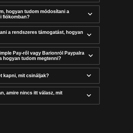
ám, hogyan tudom módosítani a
i fiókomban?
ni a rendszeres támogatást, hogyan
Simple Pay-ről vagy Barionról Paypalra
ra hogyan tudom megtenni?
t kapni, mit csináljak?
, amire nincs itt válasz, mit