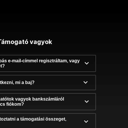
Támogató vagyok
ibás e-mail-címmel regisztráltam, vagy
et?
kezni, mi a baj?
atótok vagyok bankszámláról
incs fiókom?
oztatni a támogatási összeget,