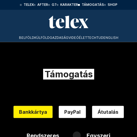
TELEX
AFTER
G7
KARAKTER
TÁMOGATÁS
SHOP
BELFÖLD
KÜLFÖLD
GAZDASÁG
VIDEÓ
ÉLET
TECHTUD
ENGLISH
Támogatás
Bankkártya
PayPal
Átutalás
Rendszeres
Egyszeri