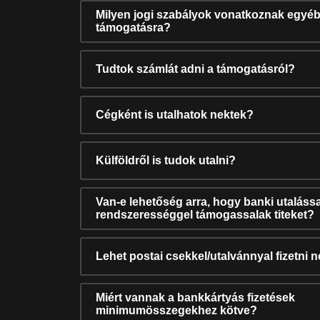
Milyen jogi szabályok vonatkoznak egyéb
támogatásra?
Tudtok számlát adni a támogatásról?
Cégként is utalhatok nektek?
Külföldről is tudok utalni?
Van-e lehetőség arra, hogy banki utalássa
rendszerességgel támogassalak titeket?
Lehet postai csekkel/utalvánnyal fizetni 
Miért vannak a bankkártyás fizetések
minimumösszegekhez kötve?