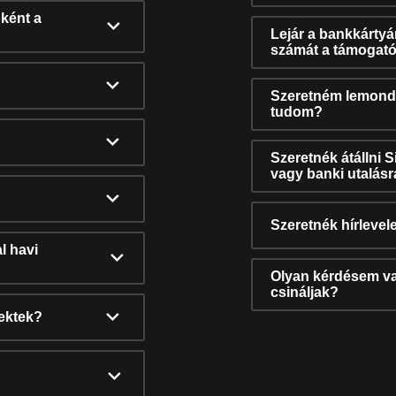
ként a
Lejár a bankkárty
számát a támogató
Szeretném lemonda
tudom?
Szeretnék átállni 
vagy banki utalás
Szeretnék hírlevele
l havi
Olyan kérdésem van
csináljak?
nektek?