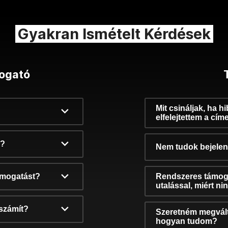
Gyakran Ismételt Kérdések
ogató
Mit csináljak, ha h
elfelejtettem a cím
k?
Nem tudok bejelent
támogatást?
Rendszeres támog
utalással, miért n
számít?
Szeretném megvált
hogyan tudom?