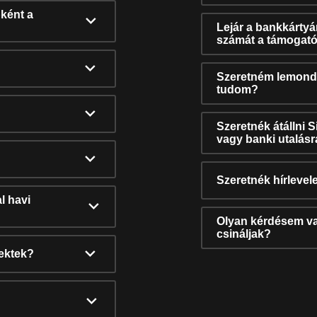
ként a
Lejár a bankkárty
számát a támogató
Szeretném lemonda
tudom?
Szeretnék átállni 
vagy banki utalás
Szeretnék hírlevele
l havi
Olyan kérdésem van
csináljak?
nektek?