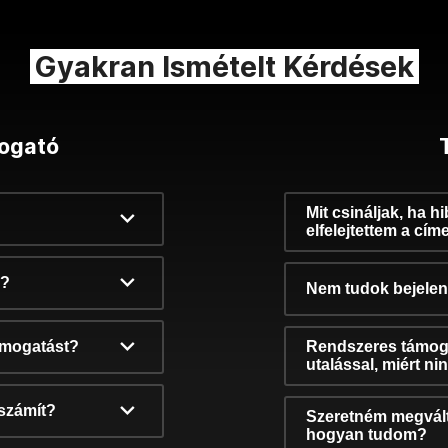
Gyakran Ismételt Kérdések
ogató
Mit csináljak, ha h
elfelejtettem a cím
k?
Nem tudok bejelent
támogatást?
Rendszeres támog
utalással, miért n
számít?
Szeretném megvált
hogyan tudom?