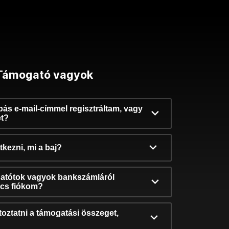
Támogató vagyok
ibás e-mail-címmel regisztráltam, vagy
et?
kezni, mi a baj?
atótok vagyok bankszámláról
incs fiókom?
oztatni a támogatási összeget,