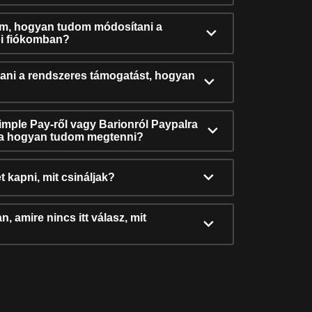
ám, hogyan tudom módosítani a
i fiókomban?
ni a rendszeres támogatást, hogyan
Simple Pay-ről vagy Barionról Paypalra
ra hogyan tudom megtenni?
t kapni, mit csináljak?
, amire nincs itt válasz, mit