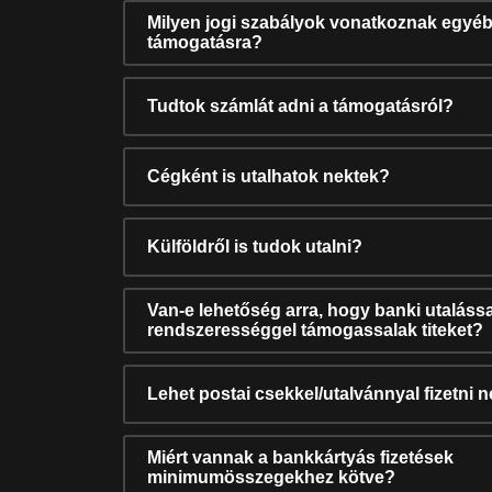
Milyen jogi szabályok vonatkoznak egyéb
támogatásra?
Tudtok számlát adni a támogatásról?
Cégként is utalhatok nektek?
Külföldről is tudok utalni?
Van-e lehetőség arra, hogy banki utalássa
rendszerességgel támogassalak titeket?
Lehet postai csekkel/utalvánnyal fizetni 
Miért vannak a bankkártyás fizetések
minimumösszegekhez kötve?