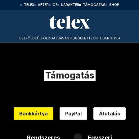
TELEX
AFTER
G7
KARAKTER
TÁMOGATÁS
SHOP
BELFÖLD
KÜLFÖLD
GAZDASÁG
VIDEÓ
ÉLET
TECHTUD
ENGLISH
Támogatás
Bankkártya
PayPal
Átutalás
Rendszeres
Egyszeri