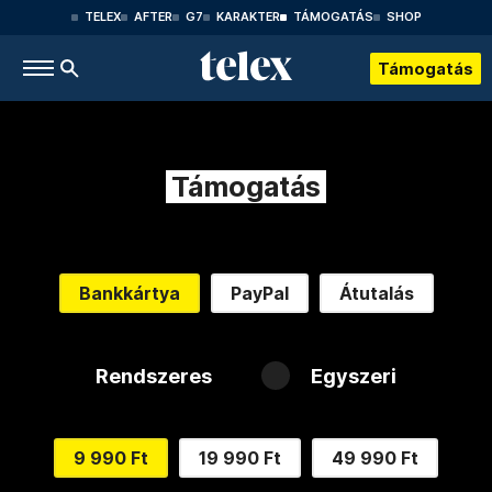
TELEX
AFTER
G7
KARAKTER
TÁMOGATÁS
SHOP
Támogatás
Támogatás
Bankkártya
PayPal
Átutalás
Rendszeres
Egyszeri
9 990 Ft
19 990 Ft
49 990 Ft