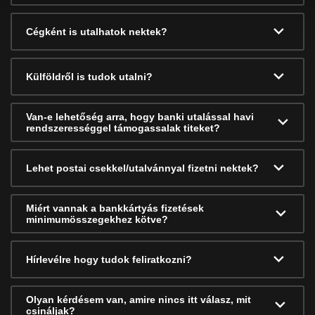
Cégként is utalhatok nektek?
Külföldről is tudok utalni?
Van-e lehetőség arra, hogy banki utalással havi
rendszerességgel támogassalak titeket?
Lehet postai csekkel/utalvánnyal fizetni nektek?
Miért vannak a bankkártyás fizetések
minimumösszegekhez kötve?
Hírlevélre hogy tudok feliratkozni?
Olyan kérdésem van, amire nincs itt válasz, mit
csináljak?