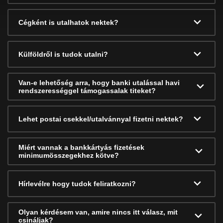
Cégként is utalhatok nektek?
Külföldről is tudok utalni?
Van-e lehetőség arra, hogy banki utalással havi
rendszerességgel támogassalak titeket?
Lehet postai csekkel/utalvánnyal fizetni nektek?
Miért vannak a bankkártyás fizetések
minimumösszegekhez kötve?
Hírlevélre hogy tudok feliratkozni?
Olyan kérdésem van, amire nincs itt válasz, mit
csináljak?