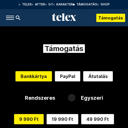
TELEX
AFTER
G7
KARAKTER
TÁMOGATÁS
SHOP
Támogatás
Támogatás
Bankkártya
PayPal
Átutalás
Rendszeres
Egyszeri
9 990 Ft
19 990 Ft
49 990 Ft