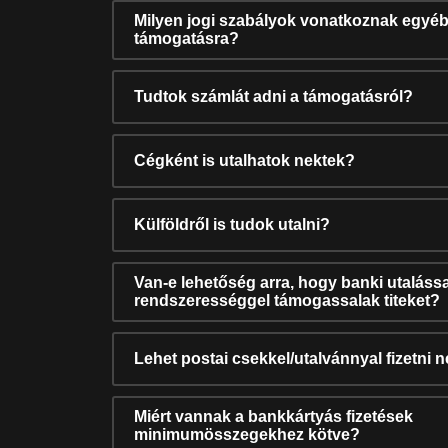
Milyen jogi szabályok vonatkoznak egyéb
támogatásra?
Tudtok számlát adni a támogatásról?
Cégként is utalhatok nektek?
Külföldről is tudok utalni?
Van-e lehetőség arra, hogy banki utalássa
rendszerességgel támogassalak titeket?
Lehet postai csekkel/utalvánnyal fizetni 
Miért vannak a bankkártyás fizetések
minimumösszegekhez kötve?