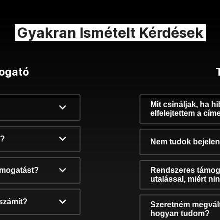
Gyakran Ismételt Kérdések
ogató
Mit csináljak, ha h
elfelejtettem a cím
k?
Nem tudok bejelent
támogatást?
Rendszeres támog
utalással, miért n
számít?
Szeretném megvált
hogyan tudom?