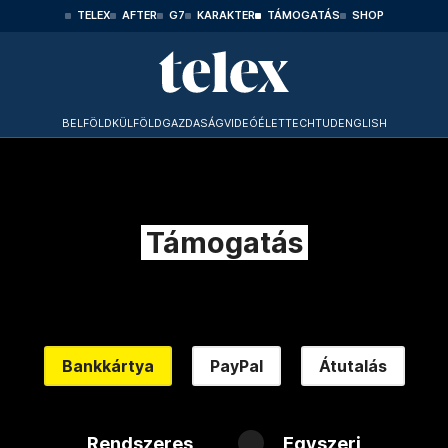
TELEX
AFTER
G7
KARAKTER
TÁMOGATÁS
SHOP
BELFÖLD
KÜLFÖLD
GAZDASÁG
VIDEÓ
ÉLET
TECHTUD
ENGLISH
Támogatás
Bankkártya
PayPal
Átutalás
Rendszeres
Egyszeri