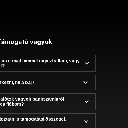
Támogató vagyok
ibás e-mail-címmel regisztráltam, vagy
et?
kezni, mi a baj?
atótok vagyok bankszámláról
incs fiókom?
oztatni a támogatási összeget,