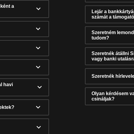
ként a
Lejár a bankkárty
számát a támogató
Szeretném lemonda
tudom?
Szeretnék átállni 
vagy banki utalás
Szeretnék hírlevele
l havi
Olyan kérdésem van
csináljak?
nektek?