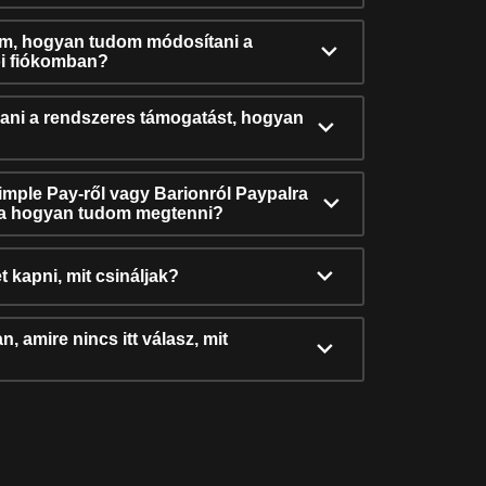
ám, hogyan tudom módosítani a
i fiókomban?
ni a rendszeres támogatást, hogyan
Simple Pay-ről vagy Barionról Paypalra
ra hogyan tudom megtenni?
t kapni, mit csináljak?
, amire nincs itt válasz, mit