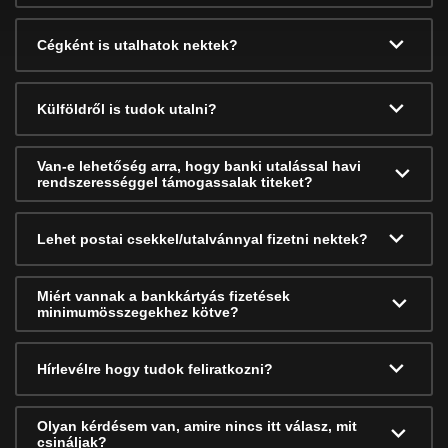
Cégként is utalhatok nektek?
Külföldről is tudok utalni?
Van-e lehetőség arra, hogy banki utalással havi
rendszerességgel támogassalak titeket?
Lehet postai csekkel/utalvánnyal fizetni nektek?
Miért vannak a bankkártyás fizetések
minimumösszegekhez kötve?
Hírlevélre hogy tudok feliratkozni?
Olyan kérdésem van, amire nincs itt válasz, mit
csináljak?