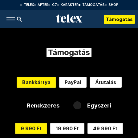
TELEX
AFTER
G7
KARAKTER
TÁMOGATÁS
SHOP
Támogatás
Támogatás
Bankkártya
PayPal
Átutalás
Rendszeres
Egyszeri
9 990 Ft
19 990 Ft
49 990 Ft