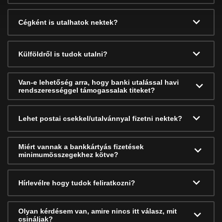
Cégként is utalhatok nektek?
Külföldről is tudok utalni?
Van-e lehetőség arra, hogy banki utalással havi
rendszerességgel támogassalak titeket?
Lehet postai csekkel/utalvánnyal fizetni nektek?
Miért vannak a bankkártyás fizetések
minimumösszegekhez kötve?
Hírlevélre hogy tudok feliratkozni?
Olyan kérdésem van, amire nincs itt válasz, mit
csináljak?