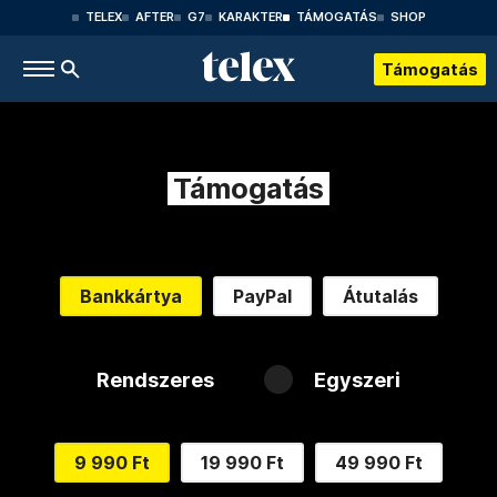
TELEX
AFTER
G7
KARAKTER
TÁMOGATÁS
SHOP
Támogatás
Támogatás
Bankkártya
PayPal
Átutalás
Rendszeres
Egyszeri
9 990 Ft
19 990 Ft
49 990 Ft