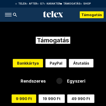
TELEX
AFTER
G7
KARAKTER
TÁMOGATÁS
SHOP
Támogatás
Támogatás
Bankkártya
PayPal
Átutalás
Rendszeres
Egyszeri
9 990 Ft
19 990 Ft
49 990 Ft