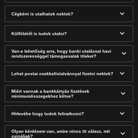
Cégként is utalhatok nektek?
Külföldről is tudok utalni?
Van-e lehetőség arra, hogy banki utalással havi
rendszerességgel támogassalak titeket?
Lehet postai csekkel/utalvánnyal fizetni nektek?
Miért vannak a bankkártyás fizetések
minimumösszegekhez kötve?
Hírlevélre hogy tudok feliratkozni?
Olyan kérdésem van, amire nincs itt válasz, mit
csináljak?