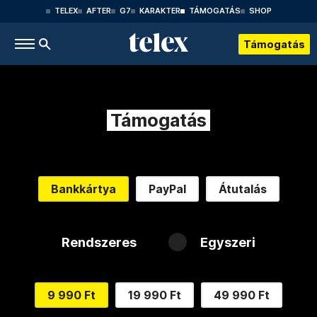
TELEX
AFTER
G7
KARAKTER
TÁMOGATÁS
SHOP
Támogatás
Támogatás
Bankkártya
PayPal
Átutalás
Rendszeres
Egyszeri
9 990 Ft
19 990 Ft
49 990 Ft