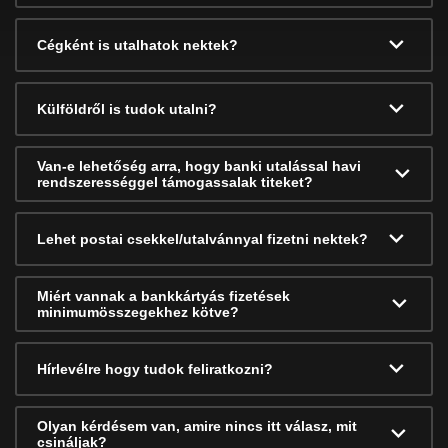
Cégként is utalhatok nektek?
Külföldről is tudok utalni?
Van-e lehetőség arra, hogy banki utalással havi
rendszerességgel támogassalak titeket?
Lehet postai csekkel/utalvánnyal fizetni nektek?
Miért vannak a bankkártyás fizetések
minimumösszegekhez kötve?
Hírlevélre hogy tudok feliratkozni?
Olyan kérdésem van, amire nincs itt válasz, mit
csináljak?