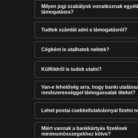
Milyen jogi szabályok vonatkoznak egyéb
támogatásra?
Tudtok számlát adni a támogatásról?
Cégként is utalhatok nektek?
Külföldről is tudok utalni?
Van-e lehetőség arra, hogy banki utalássa
rendszerességgel támogassalak titeket?
Lehet postai csekkel/utalvánnyal fizetni 
Miért vannak a bankkártyás fizetések
minimumösszegekhez kötve?