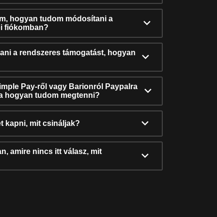
ám, hogyan tudom módosítani a
i fiókomban?
ni a rendszeres támogatást, hogyan
Simple Pay-ről vagy Barionról Paypalra
ra hogyan tudom megtenni?
t kapni, mit csináljak?
, amire nincs itt válasz, mit