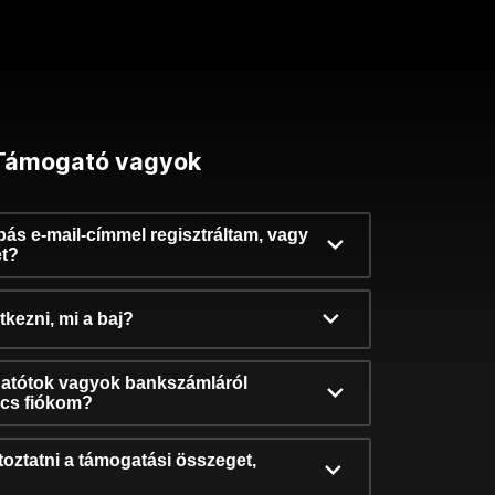
Támogató vagyok
ibás e-mail-címmel regisztráltam, vagy
et?
kezni, mi a baj?
atótok vagyok bankszámláról
incs fiókom?
oztatni a támogatási összeget,