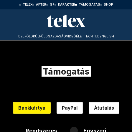
TELEX
AFTER
G7
KARAKTER
TÁMOGATÁS
SHOP
BELFÖLD
KÜLFÖLD
GAZDASÁG
VIDEÓ
ÉLET
TECHTUD
ENGLISH
Támogatás
Bankkártya
PayPal
Átutalás
Rendszeres
Egyszeri