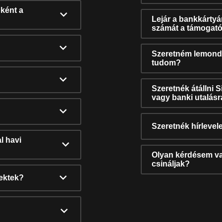
ként a
Lejár a bankkárty
számát a támogató
Szeretném lemonda
tudom?
Szeretnék átállni 
vagy banki utalás
Szeretnék hírlevele
l havi
Olyan kérdésem van
csináljak?
nektek?