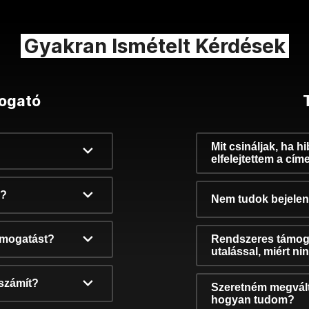
Gyakran Ismételt Kérdések
ogató
Mit csináljak, ha h
elfelejtettem a cím
k?
Nem tudok bejelent
támogatást?
Rendszeres támog
utalással, miért n
számít?
Szeretném megvált
hogyan tudom?