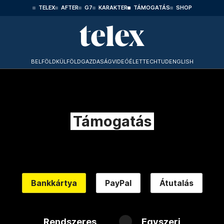
TELEX
AFTER
G7
KARAKTER
TÁMOGATÁS
SHOP
BELFÖLD
KÜLFÖLD
GAZDASÁG
VIDEÓ
ÉLET
TECHTUD
ENGLISH
Támogatás
Bankkártya
PayPal
Átutalás
Rendszeres
Egyszeri