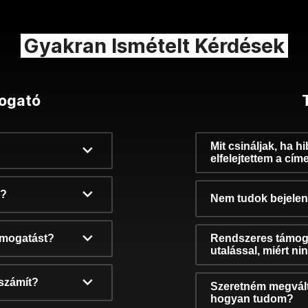
Gyakran Ismételt Kérdések
ogató
Mit csináljak, ha h
elfelejtettem a cím
k?
Nem tudok bejelent
támogatást?
Rendszeres támog
utalással, miért n
számít?
Szeretném megvált
hogyan tudom?