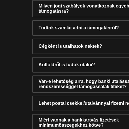
Milyen jogi szabályok vonatkoznak egyéb
támogatásra?
Tudtok számlát adni a támogatásról?
Cégként is utalhatok nektek?
Külföldről is tudok utalni?
Van-e lehetőség arra, hogy banki utalássa
rendszerességgel támogassalak titeket?
Lehet postai csekkel/utalvánnyal fizetni 
Miért vannak a bankkártyás fizetések
minimumösszegekhez kötve?