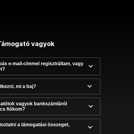
Támogató vagyok
ibás e-mail-címmel regisztráltam, vagy
et?
kezni, mi a baj?
atótok vagyok bankszámláról
incs fiókom?
oztatni a támogatási összeget,