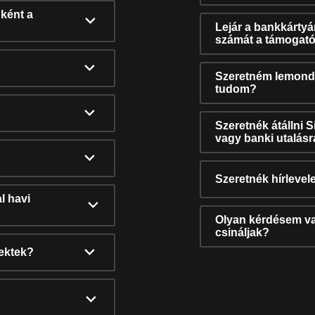
ként a
Lejár a bankkárty
számát a támogató
Szeretném lemonda
tudom?
Szeretnék átállni 
vagy banki utalás
Szeretnék hírlevele
l havi
Olyan kérdésem van
csináljak?
nektek?