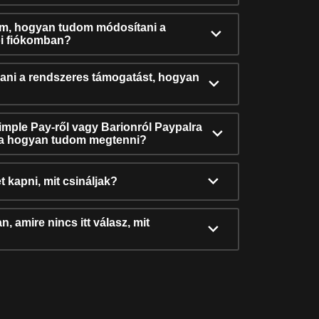
ám, hogyan tudom módosítani a
i fiókomban?
ni a rendszeres támogatást, hogyan
Simple Pay-ről vagy Barionról Paypalra
ra hogyan tudom megtenni?
t kapni, mit csináljak?
, amire nincs itt válasz, mit