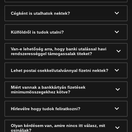
Cégként is utalhatok nektek?
Külföldről is tudok utalni?
Van-e lehetőség arra, hogy banki utalással havi
rendszerességgel támogassalak titeket?
Lehet postai csekkel/utalvánnyal fizetni nektek?
Miért vannak a bankkártyás fizetések
minimumösszegekhez kötve?
Hírlevélre hogy tudok feliratkozni?
Olyan kérdésem van, amire nincs itt válasz, mit
csináljak?