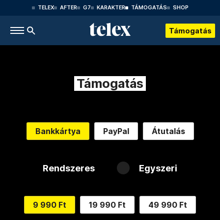
TELEX
AFTER
G7
KARAKTER
TÁMOGATÁS
SHOP
Támogatás
Támogatás
Bankkártya
PayPal
Átutalás
Rendszeres
Egyszeri
9 990 Ft
19 990 Ft
49 990 Ft