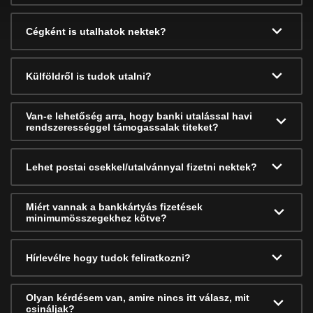
Cégként is utalhatok nektek?
Külföldről is tudok utalni?
Van-e lehetőség arra, hogy banki utalással havi
rendszerességgel támogassalak titeket?
Lehet postai csekkel/utalvánnyal fizetni nektek?
Miért vannak a bankkártyás fizetések
minimumösszegekhez kötve?
Hírlevélre hogy tudok feliratkozni?
Olyan kérdésem van, amire nincs itt válasz, mit
csináljak?