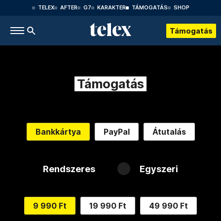
TELEX
AFTER
G7
KARAKTER
TÁMOGATÁS
SHOP
Támogatás
Támogatás
Bankkártya
PayPal
Átutalás
Rendszeres
Egyszeri
9 990 Ft
19 990 Ft
49 990 Ft