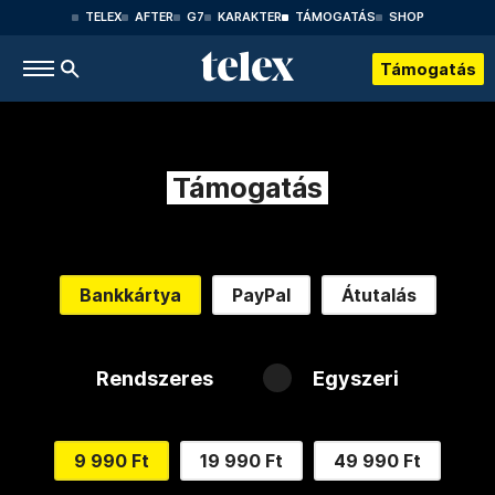
TELEX
AFTER
G7
KARAKTER
TÁMOGATÁS
SHOP
Támogatás
Támogatás
Bankkártya
PayPal
Átutalás
Rendszeres
Egyszeri
9 990 Ft
19 990 Ft
49 990 Ft