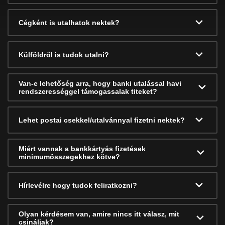
Cégként is utalhatok nektek?
Külföldről is tudok utalni?
Van-e lehetőség arra, hogy banki utalással havi
rendszerességgel támogassalak titeket?
Lehet postai csekkel/utalvánnyal fizetni nektek?
Miért vannak a bankkártyás fizetések
minimumösszegekhez kötve?
Hírlevélre hogy tudok feliratkozni?
Olyan kérdésem van, amire nincs itt válasz, mit
csináljak?