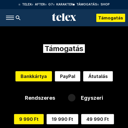
TELEX
AFTER
G7
KARAKTER
TÁMOGATÁS
SHOP
Támogatás
Támogatás
Bankkártya
PayPal
Átutalás
Rendszeres
Egyszeri
9 990 Ft
19 990 Ft
49 990 Ft