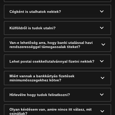
Cégként is utalhatok nektek?
Külföldről is tudok utalni?
Van-e lehetőség arra, hogy banki utalással havi
rendszerességgel támogassalak titeket?
Lehet postai csekkel/utalvánnyal fizetni nektek?
Miért vannak a bankkártyás fizetések
minimumösszegekhez kötve?
Hírlevélre hogy tudok feliratkozni?
Olyan kérdésem van, amire nincs itt válasz, mit
csináljak?