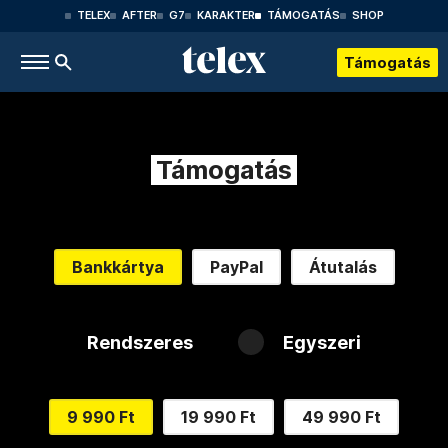
TELEX
AFTER
G7
KARAKTER
TÁMOGATÁS
SHOP
Támogatás
Támogatás
Bankkártya
PayPal
Átutalás
Rendszeres
Egyszeri
9 990 Ft
19 990 Ft
49 990 Ft