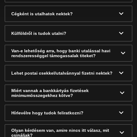
Cégként is utalhatok nektek?
Külföldről is tudok utalni?
Van-e lehetőség arra, hogy banki utalással havi
rendszerességgel támogassalak titeket?
Lehet postai csekkel/utalvánnyal fizetni nektek?
Miért vannak a bankkártyás fizetések
minimumösszegekhez kötve?
Hírlevélre hogy tudok feliratkozni?
Olyan kérdésem van, amire nincs itt válasz, mit
csináljak?