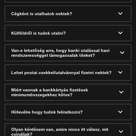
Cégként is utalhatok nektek?
Külföldről is tudok utalni?
Van-e lehetőség arra, hogy banki utalással havi
rendszerességgel támogassalak titeket?
Lehet postai csekkel/utalvánnyal fizetni nektek?
Miért vannak a bankkártyás fizetések
minimumösszegekhez kötve?
Hírlevélre hogy tudok feliratkozni?
Olyan kérdésem van, amire nincs itt válasz, mit
csináljak?