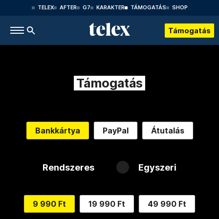
TELEX
AFTER
G7
KARAKTER
TÁMOGATÁS
SHOP
Támogatás
Támogatás
Bankkártya
PayPal
Átutalás
Rendszeres
Egyszeri
9 990 Ft
19 990 Ft
49 990 Ft